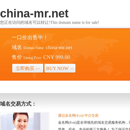
china-mr.net
您正在访问的域名可以转让!This domain name is for sale!
一口价出售中！
域名
china-mr.net
Domain Name:
售价
CNY 999.00
Listing Price:
立即购买
BUY NOW
>>
>>
域名交易方式：
通过金名网(4.cn) 中介交易
金名网(4.cn)是全球领先的域名交易服务机
简单、安全、专业的第三方服务！ 为了保证交