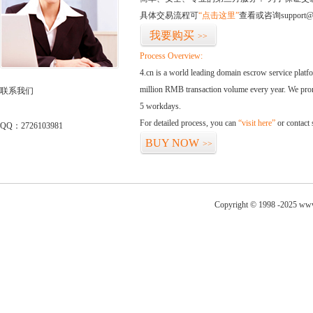
具体交易流程可
“点击这里”
查看或咨询support@
我要购买
>>
Process Overview:
4.cn is a world leading domain escrow service plat
million RMB transaction volume every year. We promi
联系我们
5 workdays.
For detailed process, you can
“visit here”
or contact
QQ：2726103981
BUY NOW
>>
Copyright © 1998 -2025 www.